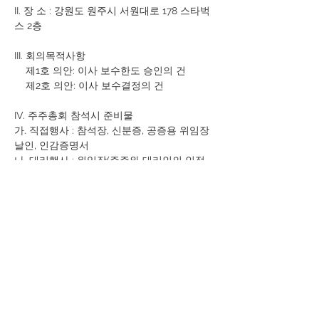
II. 장 소 : 강원도 원주시 서원대로 178 스타벅
스 2층
III. 회의목적사항
    제1호 의안: 이사 보수한도 승인의 건
    제2호 의안: 이사 보수결정의 건
IV. 주주총회 참석시 준비물
가. 직접행사 : 참석장, 신분증, 공증용 위임장 
날인, 인감증명서
나. 대리행사 : 위임장(주주와 대리인의 인적
사항 기재, 인감날인, 인감증명서), 대리인 신
분증(사업자등록증) 사본
2022년 04월 12일
주식회사 레나투스
대표이사 김 희 곤 <직인생략>