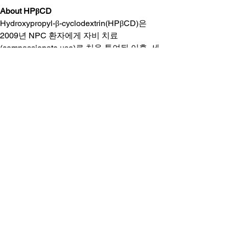
About HPβCD
Hydroxypropyl-β-cyclodextrin(HPβCD)은 
2009년 NPC 환자에게 자비 치료
(compassionate use)로 처음 투여된 이후, 세
포 내 콜레스테롤 이동 촉진 능력을 기반으로 
다양한 임상 개발이 진행되어 왔다. 이후 VTS-
270(Adrabetadex) 및 Trappsol® Cyclo™를 
활용한 지주막하(intrathecal) 및 정맥
(intravenous) 투여 임상시험이 수행되었으
며, 동맥경화증과 알츠하이머병 등 다른 콜레
스테롤 관련 질환에서도 연구가 이루어졌다. 
하지만 아직까지 HPβCD 기반 치료제가 규제 
기관의 승인을 받은 사례는 없다.
About Renatus
Renatus는 차세대 콜레스테롤 조절제를 개발
하는 바이오테크 기업으로, 콜레스테롤 대사 
이상이 중심적 역할을 하는 동맥경화증, 알츠