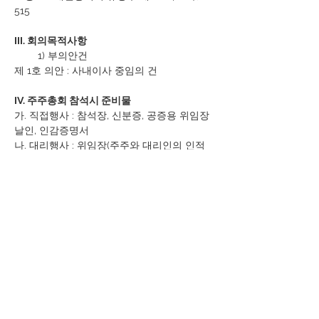
515
III. 회의목적사항
1) 부의안건
제 1호 의안 : 사내이사 중임의 건
IV. 주주총회 참석시 준비물
가. 직접행사 : 참석장, 신분증, 공증용 위임장 
날인, 인감증명서
나. 대리행사 : 위임장(주주와 대리인의 인적
사항 기재, 인감날인, 인감증명서), 대리인 신
분증(사업자등록증) 사본
2024년 07월  19일
주식회사 레나투스
대표이사 김 희 곤 <직인생략>